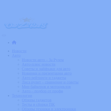
Skip
to
the
content
ObZoRuS – Увлекательные новости
События, обзоры и новинки из мира технологий и изобретений
Новости
Авто
Новости авто – За Рулем
Авто-плюс новости
Советы и лайфхаки для авто
Новинки и презентации авто
Авто рейтинги и гаджеты
Лиса рулит – сравнение и советы
Мир байкеров и мотоциклов
Авто – подбор от профи
Технологии
Обзоры гаджетов
Тесты и сборки ПК
Обзоры техники и электроники