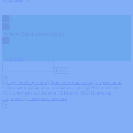
мужиками )))
0
Оставьте Ваши комментарии
x
(
)
x
|
Ответить
Insert
«
Обучение
Вакансии
Страхование
Банки-карты
РКО для бизнеса
Кино и ТВ
Подписка
Связаться
»