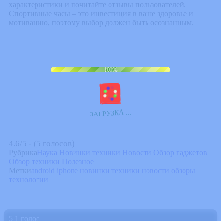
характеристики и почитайте отзывы пользователей.
Спортивные часы – это инвестиция в ваше здоровье и
мотивацию, поэтому выбор должен быть осознанным.
100%
.
.
.
А
К
З
У
Р
Г
А
З
4.6/5 - (5 голосов)
Рубрика
Наука
Новинки техники
Новости
Обзор гаджетов
Обзор техники
Полезное
Метки
android
iphone
новинки техники
новости
обзоры
технологии
5
1
голос