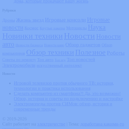
дома, которые прокачают вашу жизнь
Рубрики
Игровые
Игровые консоли
Жизнь звезд
Дроны
Наука
новости
Космос
Мотоциклы
Крутые хакеры
Новости
Новинки техники
Новости
авто
Обзор гаджетов
Обзор
Новости бизнеса
Новости кино
Обзор техники
Полезное
Роботы
компьютеров
Топ новостей
Топ авто
Советы по ремонту
Топ игр
Электромобили
искусственный интеллект
Новости
Игровой телевизор против обычного ТВ: история,
технологии и практика использования
Сделать компьютер из смартфона?! Да, это возможно!
Обзор, история и советы по подключению и настройке
Электромопеды против СИМов: обзор, история и
современные тренды
© 2019-2026
Сайт работает на
электричестве
|
Тема:
доработана какими-то