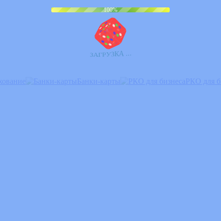
100%
З
.
.
А
.
А
К
З
Г
У
Р
хование
Банки-карты
РКО для б