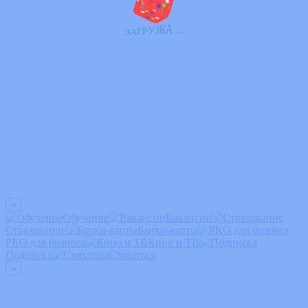
.
.
.
А
К
З
У
Р
Г
А
З
«
Обучение
Вакансии
Страхование
Банки-карты
РКО для бизнеса
Кино и ТВ
Подписка
Связаться
»