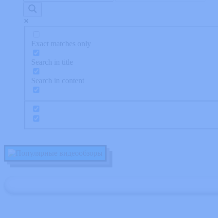
Exact matches only
Search in title
Search in content
Популярные видеообзоры из мира компь