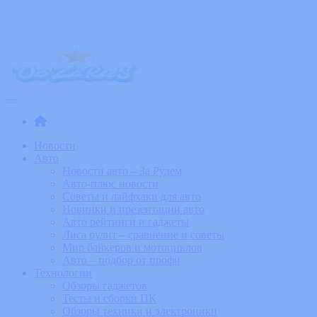
Skip
to
the
content
ObZoRuS – Увлекательные новости
События, обзоры и новинки из мира технологий и изобретений
Новости
Авто
Новости авто – За Рулем
Авто-плюс новости
Советы и лайфхаки для авто
Новинки и презентации авто
Авто рейтинги и гаджеты
Лиса рулит – сравнение и советы
Мир байкеров и мотоциклов
Авто – подбор от профи
Технологии
Обзоры гаджетов
Тесты и сборки ПК
Обзоры техники и электроники