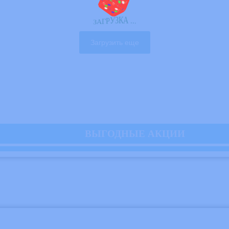
З
А
Г
Р
У
.
.
.
З
А
К
чником информации и развлечения. Они не просто обсуждают н
Загрузить еще
обзоров, охватывающие компьютерные
игры
, кино, роботов, авт
годаря стримам и платформам, таким как YouTube и Twitch. Ав
ВЫГОДНЫЕ АКЦИИ
гра выглядит на деле.
тавляющей игры.
 проекты.
ецензии могут значительно повысить интерес к игре, в то врем