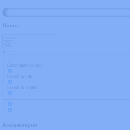
2. Обзоры кино 🎬
2.1 Разнообразие форматов
Поиск
Кинообзоры охватывают широкий спектр тем:
Рецензии на новые релизы:
Упор на сюжет, актерскую игру и визуальные эффе
Темы киноискусства:
Анализ режиссуры, сценариев и исторического кон
Топ-листы:
Exact matches only
Рейтинг лучших фильмов какого-либо года, жанра 
Search in title
2.2 Социальное влияние
Search in content
Кинообзоры становятся неотъемлемой частью обсуждений в со
3. Обзоры роботов 🤖
3.1 Новинки в мире робототехники
Комментарии
Обзоры на достижения в области робототехники стали набират