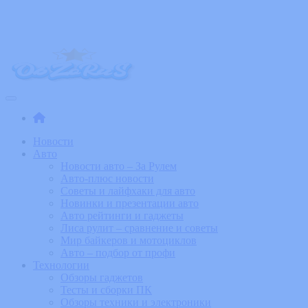
Skip
to
the
content
События, обзоры и новинки из мира технологий и изобретений
ObZoRuS – Увлекательные но
Новости
Авто
Новости авто – За Рулем
Авто-плюс новости
Советы и лайфхаки для авто
Новинки и презентации авто
Авто рейтинги и гаджеты
Лиса рулит – сравнение и советы
Мир байкеров и мотоциклов
Авто – подбор от профи
Технологии
Обзоры гаджетов
Тесты и сборки ПК
Обзоры техники и электроники