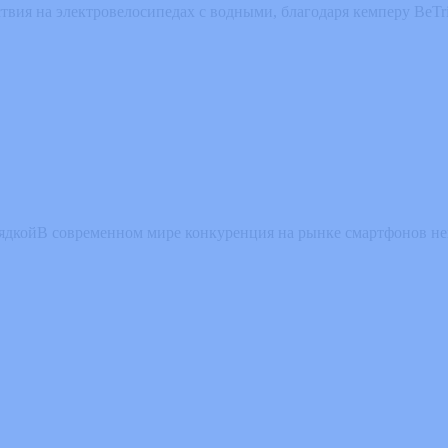
ия на электровелосипедах с водными, благодаря кемперу BeTrit
ядкойВ современном мире конкуренция на рынке смартфонов нев