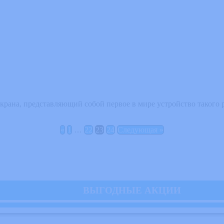
рана, представляющий собой первое в мире устройство такого ро
«
1
…
22
23
24
Следующая »
ВЫГОДНЫЕ АКЦИИ