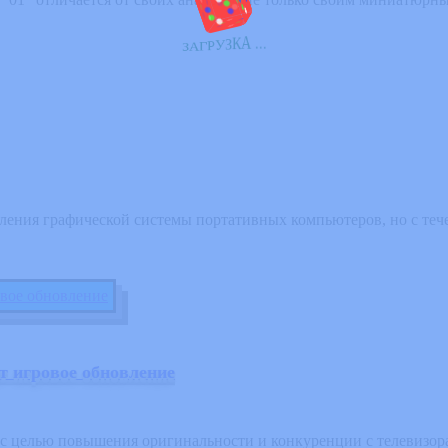
.
.
.
А
К
З
У
Р
Г
А
З
ления графической системы портативных компьютеров, но с теч
 игровое обновление
 целью повышения оригинальности и конкуренции с телевизорам