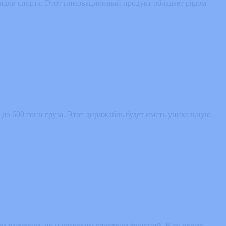
видов спорта. Этот инновационный продукт обладает рядом
 до 600 тонн груза. Этот дирижабль будет иметь уникальную
м размером, но и широким спектром функций. В то время