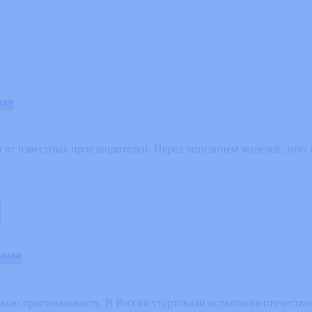
оду
от известных производителей. Перед описанием моделей, хочу 
рома
ою оригинальность. В России стартовали испытания отечествен