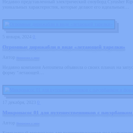
Недавно представленный электрический сноуборд Cyrusher Rip
уникальных характеристик, которые делают его идеальным…
5 января, 2024
0
Огромные дирижабли в виде «летающей тарелки»
Автор
Интересное в мире
Недавно компания Aerosmena объявила о своих планах на запус
форму “летающей…
17 декабря, 2023
0
Микронасос 01 для путешественников с пауэрбанком
Автор
Интересное в мире
Компактный микронасос для путешественников под названием 