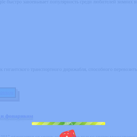
ple быстро завоевывает популярность среди любителей зимних 
к гигантского транспортного дирижабля, способного перевозить
 и фонариком
100%
“01” отличается от своих аналогов не только своим миниатюрны