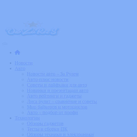
Skip
to
the
content
ObZoRuS – Увлекательные новости
События, обзоры и новинки из мира технологий и изобретений
Новости
Авто
Новости авто – За Рулем
Авто-плюс новости
Советы и лайфхаки для авто
Новинки и презентации авто
Авто рейтинги и гаджеты
Лиса рулит – сравнение и советы
Мир байкеров и мотоциклов
Авто – подбор от профи
Технологии
Обзоры гаджетов
Тесты и сборки ПК
Обзоры техники и электроники