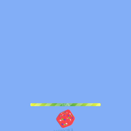
100%
З
А
Г
Р