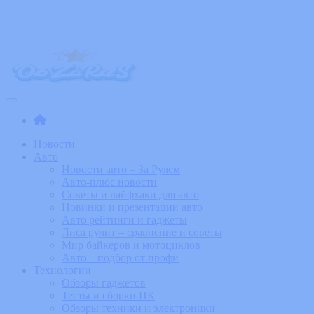
Skip
to
the
content
ObZoRuS – Увлекательные новости
События, обзоры и новинки из мира технологий и изобретений
Новости
Авто
Новости авто – За Рулем
Авто-плюс новости
Советы и лайфхаки для авто
Новинки и презентации авто
Авто рейтинги и гаджеты
Лиса рулит – сравнение и советы
Мир байкеров и мотоциклов
Авто – подбор от профи
Технологии
Обзоры гаджетов
Тесты и сборки ПК
Обзоры техники и электроники