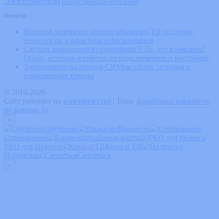
Электромобили
искусственный интеллект
Новости
Игровой телевизор против обычного ТВ: история,
технологии и практика использования
Сделать компьютер из смартфона?! Да, это возможно!
Обзор, история и советы по подключению и настройке
Электромопеды против СИМов: обзор, история и
современные тренды
© 2019-2026
Сайт работает на
электричестве
|
Тема:
доработана какими-то
мужиками )))
«
Обучение
Вакансии
Страхование
Банки-карты
РКО для бизнеса
Кино и ТВ
Подписка
Связаться
»