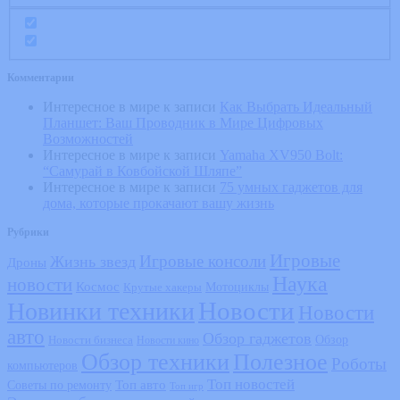
Комментарии
Интересное в мире
к записи
Как Выбрать Идеальный
Планшет: Ваш Проводник в Мире Цифровых
Возможностей
Интересное в мире
к записи
Yamaha XV950 Bolt:
“Самурай в Ковбойской Шляпе”
Интересное в мире
к записи
75 умных гаджетов для
дома, которые прокачают вашу жизнь
Рубрики
Игровые
Игровые консоли
Жизнь звезд
Дроны
Наука
новости
Космос
Мотоциклы
Крутые хакеры
Новости
Новинки техники
Новости
авто
Обзор гаджетов
Обзор
Новости бизнеса
Новости кино
Обзор техники
Полезное
Роботы
компьютеров
Топ новостей
Топ авто
Советы по ремонту
Топ игр